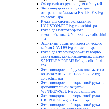
Обзор гибких рукавов для ж/д путей
Железнодорожный рукав для
отстранения балласта RAILFLEX ivg
colbachini spa
Рукав для систем охлаждения
HOUSTON/PET ivg colbachini spa
Рукав для пантографного
токоприёмника UNI 4882 ivg colbachini
spa
Защитный рукав для электрического
кабеля CAVI 99 ivg colbachini spa
Рукав для железнодорожных водно-
санитарных канализационных систем
SANITARY PREMIUM ivg colbachini
spa
Железнодорожный рукав для сжатого
воздуха AIR NF F 11-380 CAT 2 ivg
colbachini spa
Железнодорожный тормозной рукав с
дополнительной защитой
WS/FIREWALL ivg colbachini spa
Железнодорожный тормозной рукав
UIC POLAR ivg colbachini spa
Железнодорожный тормозной рукав
UIC COLD ivg colbachini spa