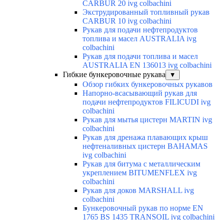
CARBUR 20 ivg colbachini
Экструдированный топливный рукав
CARBUR 10 ivg colbachini
Рукав для подачи нефтепродуктов
топлива и масел AUSTRALIA ivg
colbachini
Рукав для подачи топлива и масел
AUSTRALIA EN 136013 ivg colbachini
Гибкие бункеровочные рукава
▼
Обзор гибких бункеровочных рукавов
Напорно-всасывающий рукав для
подачи нефтепродуктов FILICUDI ivg
colbachini
Рукав для мытья цистерн MARTIN ivg
colbachini
Рукав для дренажа плавающих крыш
нефтеналивных цистерн BAHAMAS
ivg colbachini
Рукав для битума с металлическим
укреплением BITUMENFLEX ivg
colbachini
Рукав для доков MARSHALL ivg
colbachini
Бункеровочный рукав по норме EN
1765 BS 1435 TRANSOIL ivg colbachini