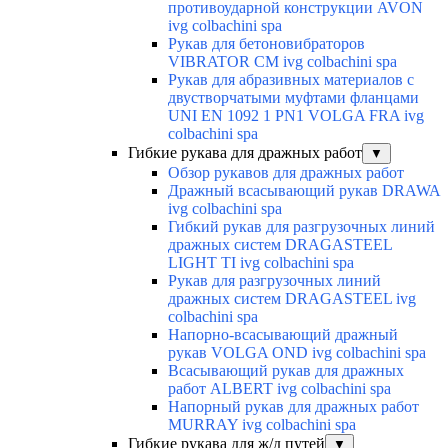
противоударной конструкции AVON
ivg colbachini spa
Рукав для бетоновибраторов
VIBRATOR CM ivg colbachini spa
Рукав для абразивных материалов с
двустворчатыми муфтами фланцами
UNI EN 1092 1 PN1 VOLGA FRA ivg
colbachini spa
Гибкие рукава для дражных работ
▼
Обзор рукавов для дражных работ
Дражный всасывающий рукав DRAWA
ivg colbachini spa
Гибкий рукав для разгрузочных линий
дражных систем DRAGASTEEL
LIGHT TI ivg colbachini spa
Рукав для разгрузочных линий
дражных систем DRAGASTEEL ivg
colbachini spa
Напорно-всасывающий дражный
рукав VOLGA OND ivg colbachini spa
Всасывающий рукав для дражных
работ ALBERT ivg colbachini spa
Напорный рукав для дражных работ
MURRAY ivg colbachini spa
Гибкие рукава для ж/д путей
▼