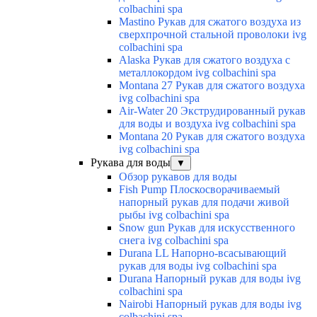
colbachini spa
Mastino Рукав для сжатого воздуха из
сверхпрочной стальной проволоки ivg
colbachini spa
Alaska Рукав для сжатого воздуха с
металлокордом ivg colbachini spa
Montana 27 Рукав для сжатого воздуха
ivg colbachini spa
Air-Water 20 Экструдированный рукав
для воды и воздуха ivg colbachini spa
Montana 20 Рукав для сжатого воздуха
ivg colbachini spa
Рукава для воды
▼
Обзор рукавов для воды
Fish Pump Плоскосворачиваемый
напорный рукав для подачи живой
рыбы ivg colbachini spa
Snow gun Рукав для искусственного
снега ivg colbachini spa
Durana LL Напорно-всасывающий
рукав для воды ivg colbachini spa
Durana Напорный рукав для воды ivg
colbachini spa
Nairobi Напорный рукав для воды ivg
colbachini spa