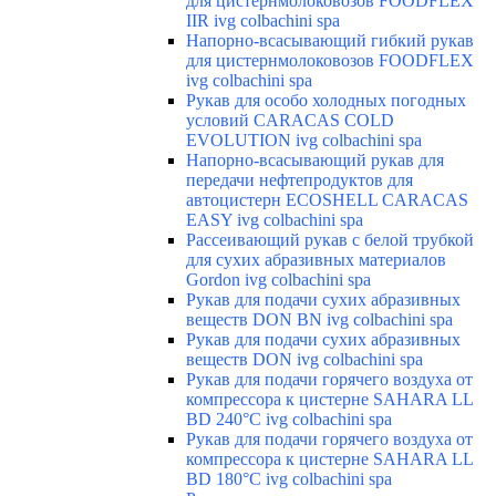
для цистернмолоковозов FOODFLEX
IIR ivg colbachini spa
Напорно-всасывающий гибкий рукав
для цистернмолоковозов FOODFLEX
ivg colbachini spa
Рукав для особо холодных погодных
условий CARACAS COLD
EVOLUTION ivg colbachini spa
Напорно-всасывающий рукав для
передачи нефтепродуктов для
автоцистерн ECOSHELL CARACAS
EASY ivg colbachini spa
Рассеивающий рукав с белой трубкой
для сухих абразивных материалов
Gordon ivg colbachini spa
Рукав для подачи сухих абразивных
веществ DON BN ivg colbachini spa
Рукав для подачи сухих абразивных
веществ DON ivg colbachini spa
Рукав для подачи горячего воздуха от
компрессора к цистерне SAHARA LL
BD 240°C ivg colbachini spa
Рукав для подачи горячего воздуха от
компрессора к цистерне SAHARA LL
BD 180°C ivg colbachini spa