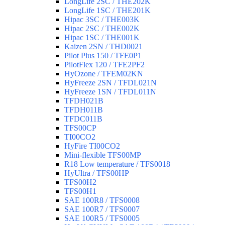
LongLife 2SC / THE202K
LongLife 1SC / THE201K
Hipac 3SC / THE003K
Hipac 2SC / THE002K
Hipac 1SC / THE001K
Kaizen 2SN / THD0021
Pilot Plus 150 / TFE0P1
PilotFlex 120 / TFE2PF2
HyOzone / TFEM02KN
HyFreeze 2SN / TFDL021N
HyFreeze 1SN / TFDL011N
TFDH021B
TFDH011B
TFDC011B
TFS00CP
TI00CO2
HyFire TI00CO2
Mini-flexible TFS00MP
R18 Low temperature / TFS0018
HyUltra / TFS00HP
TFS00H2
TFS00H1
SAE 100R8 / TFS0008
SAE 100R7 / TFS0007
SAE 100R5 / TFS0005