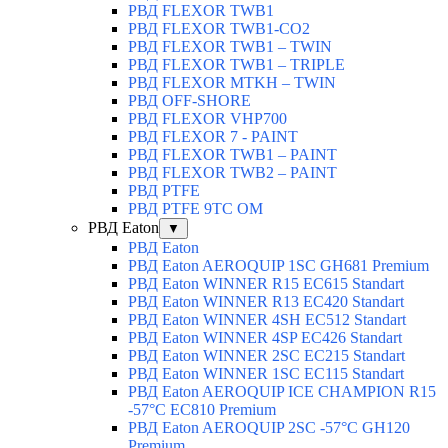
РВД FLEXOR TWB1
РВД FLEXOR TWB1-CO2
РВД FLEXOR TWB1 – TWIN
РВД FLEXOR TWB1 – TRIPLE
РВД FLEXOR MTKH – TWIN
РВД OFF-SHORE
РВД FLEXOR VHP700
РВД FLEXOR 7 - PAINT
РВД FLEXOR TWB1 – PAINT
РВД FLEXOR TWB2 – PAINT
РВД PTFE
РВД PTFE 9TC OM
РВД Eaton
▼
РВД Eaton
РВД Eaton AEROQUIP 1SC GH681 Premium
РВД Eaton WINNER R15 EC615 Standart
РВД Eaton WINNER R13 EC420 Standart
РВД Eaton WINNER 4SH EC512 Standart
РВД Eaton WINNER 4SP EC426 Standart
РВД Eaton WINNER 2SC EC215 Standart
РВД Eaton WINNER 1SC EC115 Standart
РВД Eaton AEROQUIP ICE CHAMPION R15
-57°C EC810 Premium
РВД Eaton AEROQUIP 2SC -57°C GH120
Premium