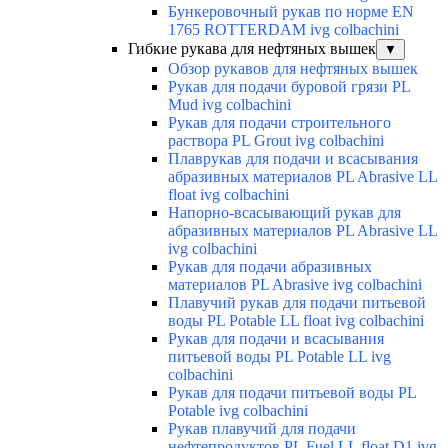
Бункеровочный рукав по норме EN
1765 ROTTERDAM ivg colbachini
Гибкие рукава для нефтяных вышек
▼
Обзор рукавов для нефтяных вышек
Рукав для подачи буровой грязи PL
Mud ivg colbachini
Рукав для подачи строительного
раствора PL Grout ivg colbachini
Плаврукав для подачи и всасывания
абразивных материалов PL Abrasive LL
float ivg colbachini
Напорно-всасывающий рукав для
абразивных материалов PL Abrasive LL
ivg colbachini
Рукав для подачи абразивных
материалов PL Abrasive ivg colbachini
Плавучий рукав для подачи питьевой
воды PL Potable LL float ivg colbachini
Рукав для подачи и всасывания
питьевой воды PL Potable LL ivg
colbachini
Рукав для подачи питьевой воды PL
Potable ivg colbachini
Рукав плавучий для подачи
нефтепродуктов PL Fuel LL float D1 ivg