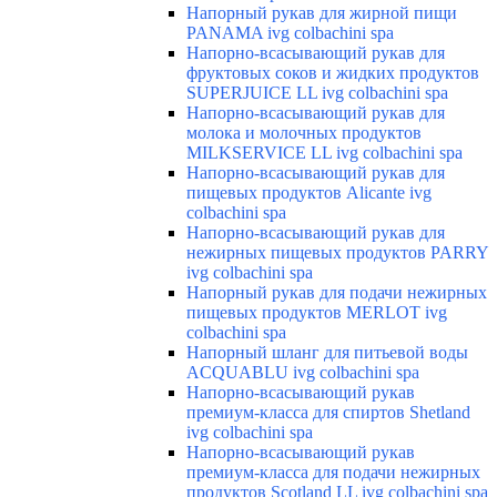
Напорный рукав для жирной пищи
PANAMA ivg colbachini spa
Напорно-всасывающий рукав для
фруктовых соков и жидких продуктов
SUPERJUICE LL ivg colbachini spa
Напорно-всасывающий рукав для
молока и молочных продуктов
MILKSERVICE LL ivg colbachini spa
Напорно-всасывающий рукав для
пищевых продуктов Alicante ivg
colbachini spa
Напорно-всасывающий рукав для
нежирных пищевых продуктов PARRY
ivg colbachini spa
Напорный рукав для подачи нежирных
пищевых продуктов MERLOT ivg
colbachini spa
Напорный шланг для питьевой воды
ACQUABLU ivg colbachini spa
Напорно-всасывающий рукав
премиум-класса для спиртов Shetland
ivg colbachini spa
Напорно-всасывающий рукав
премиум-класса для подачи нежирных
продуктов Scotland LL ivg colbachini spa