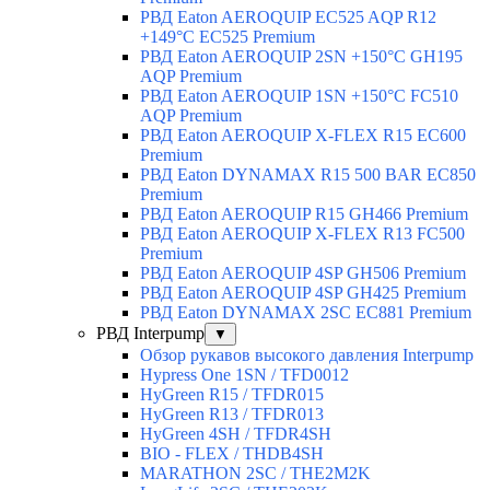
РВД Eaton AEROQUIP EC525 AQP R12
+149°C EC525 Premium
РВД Eaton AEROQUIP 2SN +150°C GH195
AQP Premium
РВД Eaton AEROQUIP 1SN +150°C FC510
AQP Premium
РВД Eaton AEROQUIP X-FLEX R15 EC600
Premium
РВД Eaton DYNAMAX R15 500 BAR EC850
Premium
РВД Eaton AEROQUIP R15 GH466 Premium
РВД Eaton AEROQUIP X-FLEX R13 FC500
Premium
РВД Eaton AEROQUIP 4SP GH506 Premium
РВД Eaton AEROQUIP 4SP GH425 Premium
РВД Eaton DYNAMAX 2SC EC881 Premium
РВД Interpump
▼
Обзор рукавов высокого давления Interpump
Hypress One 1SN / TFD0012
HyGreen R15 / TFDR015
HyGreen R13 / TFDR013
HyGreen 4SH / TFDR4SH
BIO - FLEX / THDB4SH
MARATHON 2SC / THE2M2K