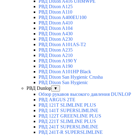
РВД Dixon A416 UHMWPE
РВД Dixon A125
РВД Dixon A110
РВД Dixon A400EU100
РВД Dixon A410
РВД Dixon A104
РВД Dixon A430
РВД Dixon A230
РВД Dixon A101AS-T2
РВД Dixon A235
РВД Dixon A210
РВД Dixon A190 Y
РВД Dixon A190
РВД Dixon A101HP Black
РВД Dixon San Hygienic Crusha
РВД Dixon San Hygienic
РВД Dunlop
▼
Обзор рукавов высокого давления DUNLOP
РВД ARGUS 2TE
РВД 121T SLIMLINE PLUS
РВД 141T SUPERSLIMLINE
РВД 122T GREENLINE PLUS
РВД 221T SLIMLINE PLUS
РВД 241T SUPERSLIMLINE
РВД 241T-R SUPERSLIMLINE