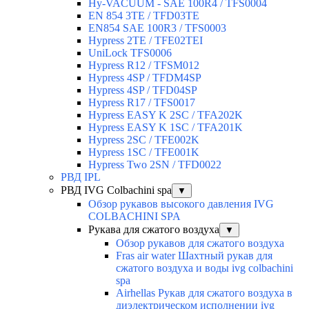
Hy-VACUUM - SAE 100R4 / TFS0004
EN 854 3TE / TFD03TE
EN854 SAE 100R3 / TFS0003
Hypress 2TE / TFE02TEI
UniLock TFS0006
Hypress R12 / TFSM012
Hypress 4SP / TFDM4SP
Hypress 4SP / TFD04SP
Hypress R17 / TFS0017
Hypress EASY K 2SC / TFA202K
Hypress EASY K 1SC / TFA201K
Hypress 2SC / TFE002K
Hypress 1SC / TFE001K
Hypress Two 2SN / TFD0022
РВД IPL
РВД IVG Colbachini spa
▼
Обзор рукавов высокого давления IVG
COLBACHINI SPA
Рукава для сжатого воздуха
▼
Обзор рукавов для сжатого воздуха
Fras air water Шахтный рукав для
сжатого воздуха и воды ivg colbachini
spa
Airhellas Рукав для сжатого воздуха в
диэлектрическом исполнении ivg