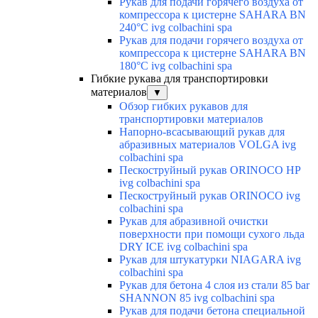
Рукав для подачи горячего воздуха от
компрессора к цистерне SAHARA BN
240°C ivg colbachini spa
Рукав для подачи горячего воздуха от
компрессора к цистерне SAHARA BN
180°C ivg colbachini spa
Гибкие рукава для транспортировки
материалов
▼
Обзор гибких рукавов для
транспортировки материалов
Напорно-всасывающий рукав для
абразивных материалов VOLGA ivg
colbachini spa
Пескоструйный рукав ORINOCO HP
ivg colbachini spa
Пескоструйный рукав ORINOCO ivg
colbachini spa
Рукав для абразивной очистки
поверхности при помощи сухого льда
DRY ICE ivg colbachini spa
Рукав для штукатурки NIAGARA ivg
colbachini spa
Рукав для бетона 4 слоя из стали 85 bar
SHANNON 85 ivg colbachini spa
Рукав для подачи бетона специальной