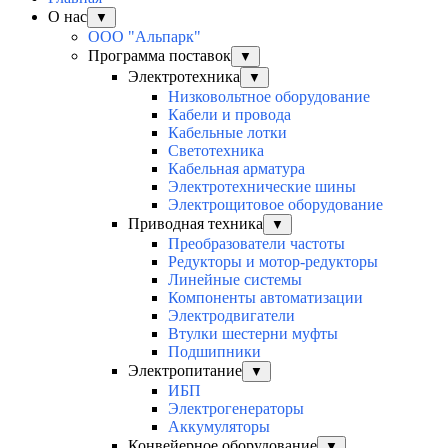
О нас
▼
ООО "Альпарк"
Программа поставок
▼
Электротехника
▼
Низковольтное оборудование
Кабели и провода
Кабельные лотки
Светотехника
Кабельная арматура
Электротехнические шины
Электрощитовое оборудование
Приводная техника
▼
Преобразователи частоты
Редукторы и мотор-редукторы
Линейные системы
Компоненты автоматизации
Электродвигатели
Втулки шестерни муфты
Подшипники
Электропитание
▼
ИБП
Электрогенераторы
Аккумуляторы
Конвейерное оборудование
▼