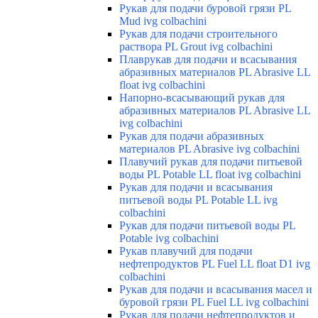
Рукав для подачи буровой грязи PL
Mud ivg colbachini
Рукав для подачи строительного
раствора PL Grout ivg colbachini
Плаврукав для подачи и всасывания
абразивных материалов PL Abrasive LL
float ivg colbachini
Напорно-всасывающий рукав для
абразивных материалов PL Abrasive LL
ivg colbachini
Рукав для подачи абразивных
материалов PL Abrasive ivg colbachini
Плавучий рукав для подачи питьевой
воды PL Potable LL float ivg colbachini
Рукав для подачи и всасывания
питьевой воды PL Potable LL ivg
colbachini
Рукав для подачи питьевой воды PL
Potable ivg colbachini
Рукав плавучий для подачи
нефтепродуктов PL Fuel LL float D1 ivg
colbachini
Рукав для подачи и всасывания масел и
буровой грязи PL Fuel LL ivg colbachini
Рукав для подачи нефтепродуктов и