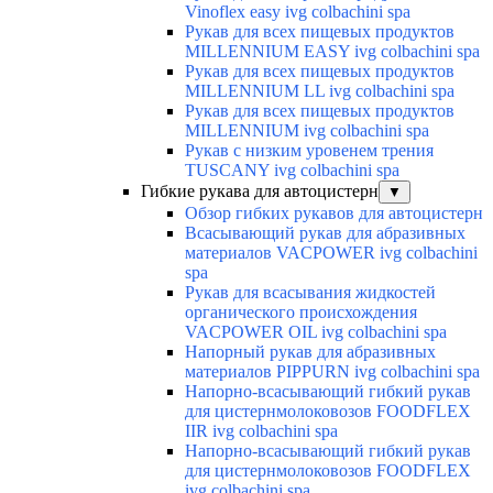
Vinoflex easy ivg colbachini spa
Рукав для всех пищевых продуктов
MILLENNIUM EASY ivg colbachini spa
Рукав для всех пищевых продуктов
MILLENNIUM LL ivg colbachini spa
Рукав для всех пищевых продуктов
MILLENNIUM ivg colbachini spa
Рукав с низким уровенем трения
TUSCANY ivg colbachini spa
Гибкие рукава для автоцистерн
▼
Обзор гибких рукавов для автоцистерн
Всасывающий рукав для абразивных
материалов VACPOWER ivg colbachini
spa
Рукав для всасывания жидкостей
органического происхождения
VACPOWER OIL ivg colbachini spa
Напорный рукав для абразивных
материалов PIPPURN ivg colbachini spa
Напорно-всасывающий гибкий рукав
для цистернмолоковозов FOODFLEX
IIR ivg colbachini spa
Напорно-всасывающий гибкий рукав
для цистернмолоковозов FOODFLEX
ivg colbachini spa