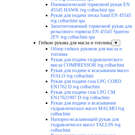
Пневматический тормозной рукав EN
45545 HAWK ivg colbachini spa
Рукав для подачи песка Sand EN 45545
ivg colbachini spa
Запатентованный тормозной рукав для
рельсового тормоза EN 45545 Sparrow
2FV ivg colbachini spa
Гибкие рукава для масла и топлива
▼
Обзор гибких рукавов для масла и
топлива
Рукав для подачи гидравлического
масла COMPRESSOR ivg colbachini
Рукав для подачи и всасывания масел
IVALO ivg colbachini
Рукав для подачи газа LPG CORD
EN1762 D ivg colbachini
Рукав для подачи газа LPG CM
EN17621997 D ivg colbachini
Рукав для подачи и всасывания
гидравлических масел MALMO ivg
colbachini
Напорно-всасывющий рукав для
гидравличесих масел TALLIN ivg
colbachini