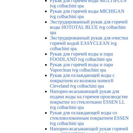
Рукав для горячей воды MULTIPLUS
ivg colbachini spa
Рукав для горячей воды MICHIGAN
ivg colbachini spa
Экструдированный рукав для горячей
воды HOTOTAL BLUE ivg colbachini
spa
Экструдированный рукав для очистки
горячей водой EASYCLEAN ivg
colbachini spa
Рукав для горячей воды и пара
FOODLAND ivg colbachini spa
Рукав для горячей воды и пара
Vaporclean ivg colbachini spa
Рукав для охлаждающей воды с
покрытием из волокна nomex®
Cleveland ivg colbachini spa
Напорно-всасывающий рукав для
подачи воды на горячем производстве
покрытие из стеклоткани ESSEN LL
ivg colbachini spa
Рукав для охлаждающей воды со
стекловолоконным покрытием ESSEN
ivg colbachini spa
Напорно-всасывающий рукав горячей