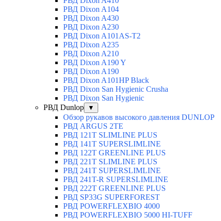
РВД Dixon A410
РВД Dixon A104
РВД Dixon A430
РВД Dixon A230
РВД Dixon A101AS-T2
РВД Dixon A235
РВД Dixon A210
РВД Dixon A190 Y
РВД Dixon A190
РВД Dixon A101HP Black
РВД Dixon San Hygienic Crusha
РВД Dixon San Hygienic
РВД Dunlop
▼
Обзор рукавов высокого давления DUNLOP
РВД ARGUS 2TE
РВД 121T SLIMLINE PLUS
РВД 141T SUPERSLIMLINE
РВД 122T GREENLINE PLUS
РВД 221T SLIMLINE PLUS
РВД 241T SUPERSLIMLINE
РВД 241T-R SUPERSLIMLINE
РВД 222T GREENLINE PLUS
РВД SP33G SUPERFOREST
РВД POWERFLEXBIO 4000
РВД POWERFLEXBIO 5000 HI-TUFF