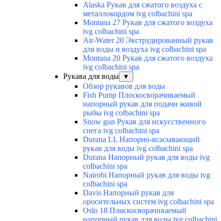
Alaska Рукав для сжатого воздуха с
металлокордом ivg colbachini spa
Montana 27 Рукав для сжатого воздуха
ivg colbachini spa
Air-Water 20 Экструдированный рукав
для воды и воздуха ivg colbachini spa
Montana 20 Рукав для сжатого воздуха
ivg colbachini spa
Рукава для воды
▼
Обзор рукавов для воды
Fish Pump Плоскосворачиваемый
напорный рукав для подачи живой
рыбы ivg colbachini spa
Snow gun Рукав для искусственного
снега ivg colbachini spa
Durana LL Напорно-всасывающий
рукав для воды ivg colbachini spa
Durana Напорный рукав для воды ivg
colbachini spa
Nairobi Напорный рукав для воды ivg
colbachini spa
Davis Напорный рукав для
оросительных систем ivg colbachini spa
Oslo 18 Плоскосворачиваемый
напорный рукав для воды ivg colbachini