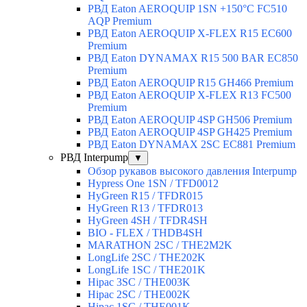
РВД Eaton AEROQUIP 1SN +150°C FC510
AQP Premium
РВД Eaton AEROQUIP X-FLEX R15 EC600
Premium
РВД Eaton DYNAMAX R15 500 BAR EC850
Premium
РВД Eaton AEROQUIP R15 GH466 Premium
РВД Eaton AEROQUIP X-FLEX R13 FC500
Premium
РВД Eaton AEROQUIP 4SP GH506 Premium
РВД Eaton AEROQUIP 4SP GH425 Premium
РВД Eaton DYNAMAX 2SC EC881 Premium
РВД Interpump
▼
Обзор рукавов высокого давления Interpump
Hypress One 1SN / TFD0012
HyGreen R15 / TFDR015
HyGreen R13 / TFDR013
HyGreen 4SH / TFDR4SH
BIO - FLEX / THDB4SH
MARATHON 2SC / THE2M2K
LongLife 2SC / THE202K
LongLife 1SC / THE201K
Hipac 3SC / THE003K
Hipac 2SC / THE002K
Hipac 1SC / THE001K