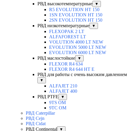
РВД высокотемпературные
▼
R5 EVOLUTION HT 150
1SN EVOLUTION HT 150
2SN EVOLUTION HT 150
РВД низкотемпературные
▼
FLEXOPAK 2 LT
ALFAFOREST LT
VOLUTION 4000 LT NEW
EVOLUTION 5000 LT NEW
EVOLUTION 6000 LT NEW
РВД маслостойкие
▼
FLEXOR R4 634
FLEXOR R4 644 HT E
РВД для работы с очень высоким давлением
▼
ALFAJET 210
ALFAJET 400
РВД PTFE
▼
9TS OM
9TC OM
РВД Caterpillar
РВД Cejn
РВД Cidat
РВД Continental
▼