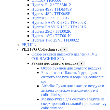
UniLock TFS0006
Hypress R12 / TFSM012
Hypress 4SP / TFDM4SP
Hypress 4SP / TFD04SP
Hypress R17 / TFS0017
Hypress EASY K 2SC / TFA202K
Hypress EASY K 1SC / TFA201K
Hypress 2SC / TFE002K
Hypress 1SC / TFE001K
Hypress Two 2SN / TFD0022
РВД IPL
РВД IVG Colbachini spa
▼
Обзор рукавов высокого давления IVG
COLBACHINI SPA
Рукава для сжатого воздуха
▼
Обзор рукавов для сжатого воздуха
Fras air water Шахтный рукав для
сжатого воздуха и воды ivg colbachini
spa
Airhellas Рукав для сжатого воздуха в
диэлектрическом исполнении ivg
colbachini spa
Mastino Рукав для сжатого воздуха из
сверхпрочной стальной проволоки ivg
colbachini spa