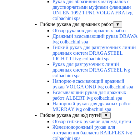
Рукав для абразивных материалов с
двустворчатыми муфтами фланцами
UNI EN 1092 1 PN1 VOLGA FRA ivg
colbachini spa
Гибкие рукава для дражных работ
▼
Обзор рукавов для дражных работ
Дражный всасывающий рукав DRAWA
ivg colbachini spa
Гибкий рукав для разгрузочных линий
дражных систем DRAGASTEEL
LIGHT TI ivg colbachini spa
Рукав для разгрузочных линий
дражных систем DRAGASTEEL ivg
colbachini spa
Напорно-всасывающий дражный
рукав VOLGA OND ivg colbachini spa
Всасывающий рукав для дражных
работ ALBERT ivg colbachini spa
Напорный рукав для дражных работ
MURRAY ivg colbachini spa
Гибкие рукава для ж/д путей
▼
Обзор гибких рукавов для ж/д путей
Железнодорожный рукав для
отстранения балласта RAILFLEX ivg
colbachini spa