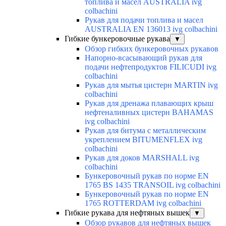
топлива и масел AUSTRALIA ivg
colbachini
Рукав для подачи топлива и масел
AUSTRALIA EN 136013 ivg colbachini
Гибкие бункеровочные рукава
▼
Обзор гибких бункеровочных рукавов
Напорно-всасывающий рукав для
подачи нефтепродуктов FILICUDI ivg
colbachini
Рукав для мытья цистерн MARTIN ivg
colbachini
Рукав для дренажа плавающих крыш
нефтеналивных цистерн BAHAMAS
ivg colbachini
Рукав для битума с металлическим
укреплением BITUMENFLEX ivg
colbachini
Рукав для доков MARSHALL ivg
colbachini
Бункеровочный рукав по норме EN
1765 BS 1435 TRANSOIL ivg colbachini
Бункеровочный рукав по норме EN
1765 ROTTERDAM ivg colbachini
Гибкие рукава для нефтяных вышек
▼
Обзор рукавов для нефтяных вышек