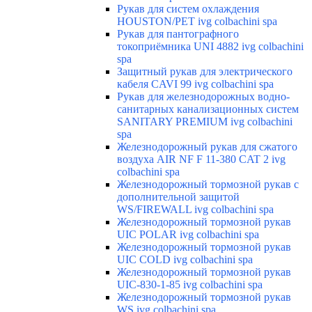
Рукав для систем охлаждения
HOUSTON/PET ivg colbachini spa
Рукав для пантографного
токоприёмника UNI 4882 ivg colbachini
spa
Защитный рукав для электрического
кабеля CAVI 99 ivg colbachini spa
Рукав для железнодорожных водно-
санитарных канализационных систем
SANITARY PREMIUM ivg colbachini
spa
Железнодорожный рукав для сжатого
воздуха AIR NF F 11-380 CAT 2 ivg
colbachini spa
Железнодорожный тормозной рукав с
дополнительной защитой
WS/FIREWALL ivg colbachini spa
Железнодорожный тормозной рукав
UIC POLAR ivg colbachini spa
Железнодорожный тормозной рукав
UIC COLD ivg colbachini spa
Железнодорожный тормозной рукав
UIC-830-1-85 ivg colbachini spa
Железнодорожный тормозной рукав
WS ivg colbachini spa