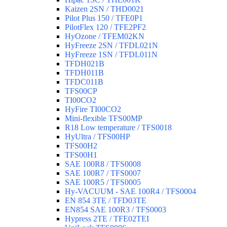
Kaizen 2SN / THD0021
Pilot Plus 150 / TFE0P1
PilotFlex 120 / TFE2PF2
HyOzone / TFEM02KN
HyFreeze 2SN / TFDL021N
HyFreeze 1SN / TFDL011N
TFDH021B
TFDH011B
TFDC011B
TFS00CP
TI00CO2
HyFire TI00CO2
Mini-flexible TFS00MP
R18 Low temperature / TFS0018
HyUltra / TFS00HP
TFS00H2
TFS00H1
SAE 100R8 / TFS0008
SAE 100R7 / TFS0007
SAE 100R5 / TFS0005
Hy-VACUUM - SAE 100R4 / TFS0004
EN 854 3TE / TFD03TE
EN854 SAE 100R3 / TFS0003
Hypress 2TE / TFE02TEI