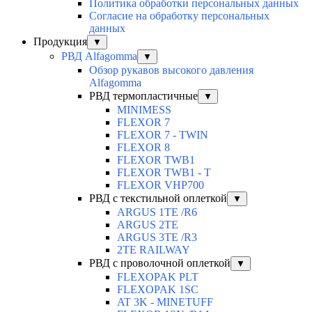
Политика обработки персональных данных
Согласие на обработку персональных
данных
Продукция
▼
РВД Alfagomma
▼
Обзор рукавов высокого давления
Alfagomma
РВД термопластичные
▼
MINIMESS
FLEXOR 7
FLEXOR 7 - TWIN
FLEXOR 8
FLEXOR TWB1
FLEXOR TWB1 - T
FLEXOR VHP700
РВД с текстильной оплеткой
▼
ARGUS 1TE /R6
ARGUS 2TЕ
ARGUS 3TE /R3
2TE RAILWAY
РВД с проволочной оплеткой
▼
FLEXOPAK PLT
FLEXOPAK 1SС
AT 3K - MINETUFF