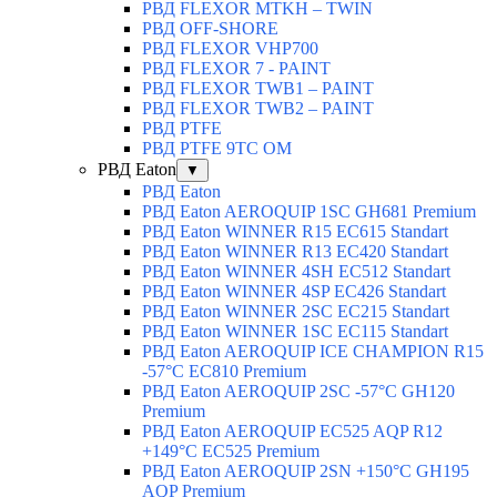
РВД FLEXOR MTKH – TWIN
РВД OFF-SHORE
РВД FLEXOR VHP700
РВД FLEXOR 7 - PAINT
РВД FLEXOR TWB1 – PAINT
РВД FLEXOR TWB2 – PAINT
РВД PTFE
РВД PTFE 9TC OM
РВД Eaton
▼
РВД Eaton
РВД Eaton AEROQUIP 1SC GH681 Premium
РВД Eaton WINNER R15 EC615 Standart
РВД Eaton WINNER R13 EC420 Standart
РВД Eaton WINNER 4SH EC512 Standart
РВД Eaton WINNER 4SP EC426 Standart
РВД Eaton WINNER 2SC EC215 Standart
РВД Eaton WINNER 1SC EC115 Standart
РВД Eaton AEROQUIP ICE CHAMPION R15
-57°C EC810 Premium
РВД Eaton AEROQUIP 2SC -57°C GH120
Premium
РВД Eaton AEROQUIP EC525 AQP R12
+149°C EC525 Premium
РВД Eaton AEROQUIP 2SN +150°C GH195
AQP Premium