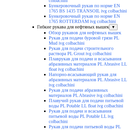
colbachini
Бункеровочный рукав по норме EN
1765 BS 1435 TRANSOIL ivg colbachini
Бункеровочный рукав по норме EN
1765 ROTTERDAM ivg colbachini
Гибкие рукава для нефтяных вышек
▼
Обзор рукавов для нефтяных вышек
Рукав для подачи буровой грязи PL
Mud ivg colbachini
Рукав для подачи строительного
раствора PL Grout ivg colbachini
Плаврукав для подачи и всасывания
абразивных материалов PL Abrasive LL
float ivg colbachini
Напорно-всасывающий рукав для
абразивных материалов PL Abrasive LL
ivg colbachini
Рукав для подачи абразивных
материалов PL Abrasive ivg colbachini
Плавучий рукав для подачи питьевой
воды PL Potable LL float ivg colbachini
Рукав для подачи и всасывания
питьевой воды PL Potable LL ivg
colbachini
Рукав для подачи питьевой воды PL