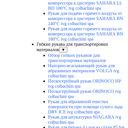
компрессора к цистерне SAHARA LL
BD 180°C ivg colbachini spa
Рукав для подачи горячего воздуха от
компрессора к цистерне SAHARA BN
240°C ivg colbachini spa
Рукав для подачи горячего воздуха от
компрессора к цистерне SAHARA BN
180°C ivg colbachini spa
Гибкие рукава для транспортировки
материалов
▼
Обзор гибких рукавов для
транспортировки материалов
Напорно-всасывающий рукав для
абразивных материалов VOLGA ivg
colbachini spa
Пескоструйный рукав ORINOCO HP
ivg colbachini spa
Пескоструйный рукав ORINOCO ivg
colbachini spa
Рукав для абразивной очистки
поверхности при помощи сухого льда
DRY ICE ivg colbachini spa
Рукав для штукатурки NIAGARA ivg
colbachini spa
Рукав для бетона 4 слоя из стали 85 bar