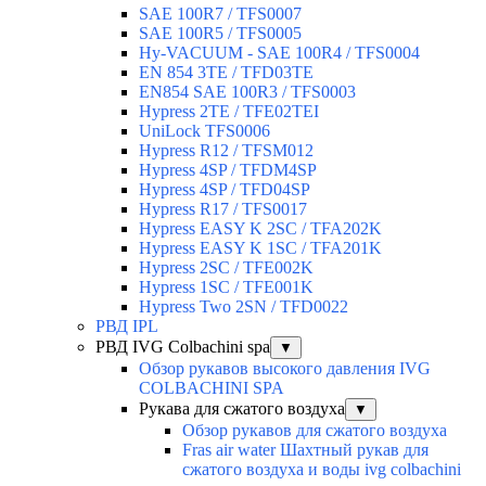
SAE 100R7 / TFS0007
SAE 100R5 / TFS0005
Hy-VACUUM - SAE 100R4 / TFS0004
EN 854 3TE / TFD03TE
EN854 SAE 100R3 / TFS0003
Hypress 2TE / TFE02TEI
UniLock TFS0006
Hypress R12 / TFSM012
Hypress 4SP / TFDM4SP
Hypress 4SP / TFD04SP
Hypress R17 / TFS0017
Hypress EASY K 2SC / TFA202K
Hypress EASY K 1SC / TFA201K
Hypress 2SC / TFE002K
Hypress 1SC / TFE001K
Hypress Two 2SN / TFD0022
РВД IPL
РВД IVG Colbachini spa
▼
Обзор рукавов высокого давления IVG
COLBACHINI SPA
Рукава для сжатого воздуха
▼
Обзор рукавов для сжатого воздуха
Fras air water Шахтный рукав для
сжатого воздуха и воды ivg colbachini