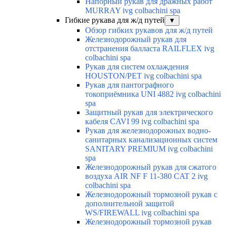
Напорный рукав для дражных работ
MURRAY ivg colbachini spa
Гибкие рукава для ж/д путей
▼
Обзор гибких рукавов для ж/д путей
Железнодорожный рукав для
отстранения балласта RAILFLEX ivg
colbachini spa
Рукав для систем охлаждения
HOUSTON/PET ivg colbachini spa
Рукав для пантографного
токоприёмника UNI 4882 ivg colbachini
spa
Защитный рукав для электрического
кабеля CAVI 99 ivg colbachini spa
Рукав для железнодорожных водно-
санитарных канализационных систем
SANITARY PREMIUM ivg colbachini
spa
Железнодорожный рукав для сжатого
воздуха AIR NF F 11-380 CAT 2 ivg
colbachini spa
Железнодорожный тормозной рукав с
дополнительной защитой
WS/FIREWALL ivg colbachini spa
Железнодорожный тормозной рукав