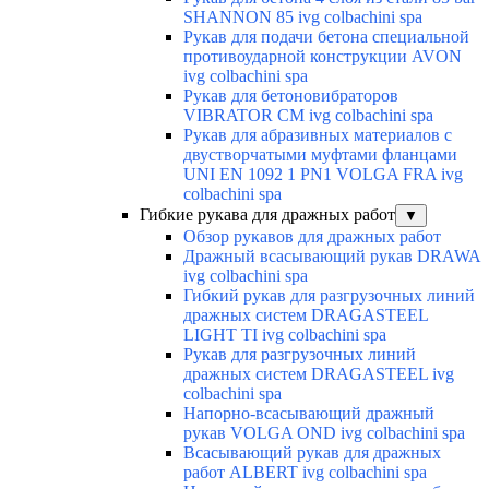
SHANNON 85 ivg colbachini spa
Рукав для подачи бетона специальной
противоударной конструкции AVON
ivg colbachini spa
Рукав для бетоновибраторов
VIBRATOR CM ivg colbachini spa
Рукав для абразивных материалов с
двустворчатыми муфтами фланцами
UNI EN 1092 1 PN1 VOLGA FRA ivg
colbachini spa
Гибкие рукава для дражных работ
▼
Обзор рукавов для дражных работ
Дражный всасывающий рукав DRAWA
ivg colbachini spa
Гибкий рукав для разгрузочных линий
дражных систем DRAGASTEEL
LIGHT TI ivg colbachini spa
Рукав для разгрузочных линий
дражных систем DRAGASTEEL ivg
colbachini spa
Напорно-всасывающий дражный
рукав VOLGA OND ivg colbachini spa
Всасывающий рукав для дражных
работ ALBERT ivg colbachini spa