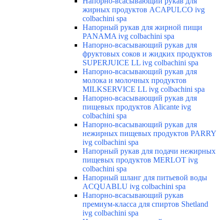
Напорно-всасывающий рукав для
жирных продуктов ACAPULCO ivg
colbachini spa
Напорный рукав для жирной пищи
PANAMA ivg colbachini spa
Напорно-всасывающий рукав для
фруктовых соков и жидких продуктов
SUPERJUICE LL ivg colbachini spa
Напорно-всасывающий рукав для
молока и молочных продуктов
MILKSERVICE LL ivg colbachini spa
Напорно-всасывающий рукав для
пищевых продуктов Alicante ivg
colbachini spa
Напорно-всасывающий рукав для
нежирных пищевых продуктов PARRY
ivg colbachini spa
Напорный рукав для подачи нежирных
пищевых продуктов MERLOT ivg
colbachini spa
Напорный шланг для питьевой воды
ACQUABLU ivg colbachini spa
Напорно-всасывающий рукав
премиум-класса для спиртов Shetland
ivg colbachini spa