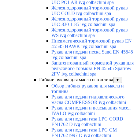
UIC POLAR ivg colbachini spa
Железнодорожный тормозной рукав
UIC COLD ivg colbachini spa
Железнодорожный тормозной рукав
UIC-830-1-85 ivg colbachini spa
Железнодорожный тормозной рукав
WS ivg colbachini spa
Пневматический тормозной рукав EN
45545 HAWK ivg colbachini spa
Рукав для подачи песка Sand EN 45545
ivg colbachini spa
Запатентованный тормозной рукав для
рельсового тормоза EN 45545 Sparrow
2FV ivg colbachini spa
Гибкие рукава для масла и топлива
▼
Обзор гибких рукавов для масла и
топлива
Рукав для подачи гидравлического
масла COMPRESSOR ivg colbachini
Рукав для подачи и всасывания масел
IVALO ivg colbachini
Рукав для подачи газа LPG CORD
EN1762 D ivg colbachini
Рукав для подачи газа LPG CM
EN17621997 D ivg colbachini