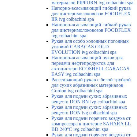
материалов PIPPURN ivg colbachini spa
Напорно-всасывающий гибкий рукав
для цистернмолоковозов FOODFLEX
IIR ivg colbachini spa
Напорно-всасывающий гибкий рукав
для цистернмолоковозов FOODFLEX
ivg colbachini spa
Рукав для особо холодных погодных
условий CARACAS COLD
EVOLUTION ivg colbachini spa
Напорно-всасывающий рукав для
передачи нефтепродуктов для
автоцистерн ECOSHELL CARACAS
EASY ivg colbachini spa
Рассеивающий рукав с белой трубкой
для сухих абразивных материалов
Gordon ivg colbachini spa
Рукав для подачи сухих абразивных
веществ DON BN ivg colbachini spa
Рукав для подачи сухих абразивных
веществ DON ivg colbachini spa
Рукав для подачи горячего воздуха от
компрессора к цистерне SAHARA LL
BD 240°C ivg colbachini spa
Рукав для подачи горячего воздуха от