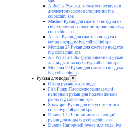
spa
Airhellas Рукав для сжатого воздуха в
диэлектрическом исполнении ivg
colbachini spa
Mastino Рукав для сжатого воздуха из
сверхпрочной стальной проволоки ivg
colbachini spa
Alaska Рукав для сжатого воздуха с
металлокордом ivg colbachini spa
Montana 27 Рукав для сжатого воздуха
ivg colbachini spa
Air-Water 20 Экструдированный рукав
для воды и воздуха ivg colbachini spa
Montana 20 Рукав для сжатого воздуха
ivg colbachini spa
Рукава для воды
▼
Обзор рукавов для воды
Fish Pump Плоскосворачиваемый
напорный рукав для подачи живой
рыбы ivg colbachini spa
Snow gun Рукав для искусственного
снега ivg colbachini spa
Durana LL Напорно-всасывающий
рукав для воды ivg colbachini spa
Durana Напорный рукав для воды ivg