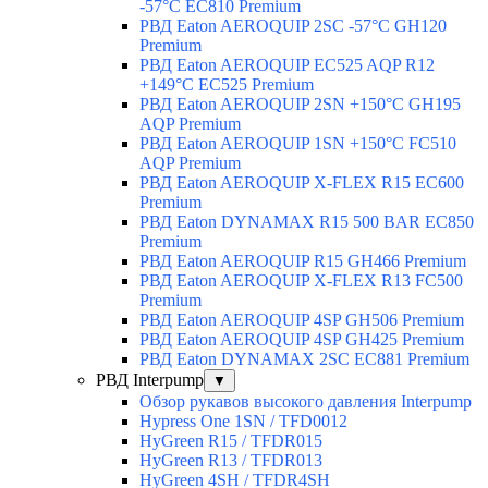
-57°C EC810 Premium
РВД Eaton AEROQUIP 2SC -57°C GH120
Premium
РВД Eaton AEROQUIP EC525 AQP R12
+149°C EC525 Premium
РВД Eaton AEROQUIP 2SN +150°C GH195
AQP Premium
РВД Eaton AEROQUIP 1SN +150°C FC510
AQP Premium
РВД Eaton AEROQUIP X-FLEX R15 EC600
Premium
РВД Eaton DYNAMAX R15 500 BAR EC850
Premium
РВД Eaton AEROQUIP R15 GH466 Premium
РВД Eaton AEROQUIP X-FLEX R13 FC500
Premium
РВД Eaton AEROQUIP 4SP GH506 Premium
РВД Eaton AEROQUIP 4SP GH425 Premium
РВД Eaton DYNAMAX 2SC EC881 Premium
РВД Interpump
▼
Обзор рукавов высокого давления Interpump
Hypress One 1SN / TFD0012
HyGreen R15 / TFDR015
HyGreen R13 / TFDR013
HyGreen 4SH / TFDR4SH