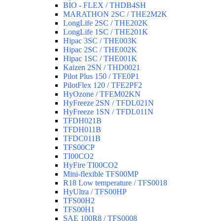
BIO - FLEX / THDB4SH
MARATHON 2SC / THE2M2K
LongLife 2SC / THE202K
LongLife 1SC / THE201K
Hipac 3SC / THE003K
Hipac 2SC / THE002K
Hipac 1SC / THE001K
Kaizen 2SN / THD0021
Pilot Plus 150 / TFE0P1
PilotFlex 120 / TFE2PF2
HyOzone / TFEM02KN
HyFreeze 2SN / TFDL021N
HyFreeze 1SN / TFDL011N
TFDH021B
TFDH011B
TFDC011B
TFS00CP
TI00CO2
HyFire TI00CO2
Mini-flexible TFS00MP
R18 Low temperature / TFS0018
HyUltra / TFS00HP
TFS00H2
TFS00H1
SAE 100R8 / TFS0008