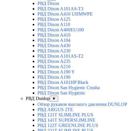
РВД Dixon
РВД Dixon A101AS-T3
РВД Dixon A416 UHMWPE
РВД Dixon A125
РВД Dixon A110
РВД Dixon A400EU100
РВД Dixon A410
РВД Dixon A104
РВД Dixon A430
РВД Dixon A230
РВД Dixon A101AS-T2
РВД Dixon A235
РВД Dixon A210
РВД Dixon A190 Y
РВД Dixon A190
РВД Dixon A101HP Black
РВД Dixon San Hygienic Crusha
РВД Dixon San Hygienic
РВД Dunlop
▼
Обзор рукавов высокого давления DUNLOP
РВД ARGUS 2TE
РВД 121T SLIMLINE PLUS
РВД 141T SUPERSLIMLINE
РВД 122T GREENLINE PLUS
РВД 221T SLIMLINE PLUS