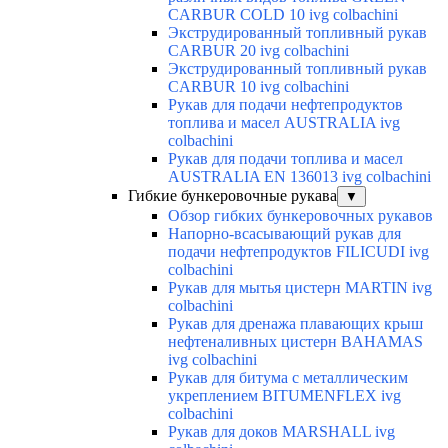
CARBUR COLD 10 ivg colbachini
Экструдированный топливный рукав
CARBUR 20 ivg colbachini
Экструдированный топливный рукав
CARBUR 10 ivg colbachini
Рукав для подачи нефтепродуктов
топлива и масел AUSTRALIA ivg
colbachini
Рукав для подачи топлива и масел
AUSTRALIA EN 136013 ivg colbachini
Гибкие бункеровочные рукава
▼
Обзор гибких бункеровочных рукавов
Напорно-всасывающий рукав для
подачи нефтепродуктов FILICUDI ivg
colbachini
Рукав для мытья цистерн MARTIN ivg
colbachini
Рукав для дренажа плавающих крыш
нефтеналивных цистерн BAHAMAS
ivg colbachini
Рукав для битума с металлическим
укреплением BITUMENFLEX ivg
colbachini
Рукав для доков MARSHALL ivg