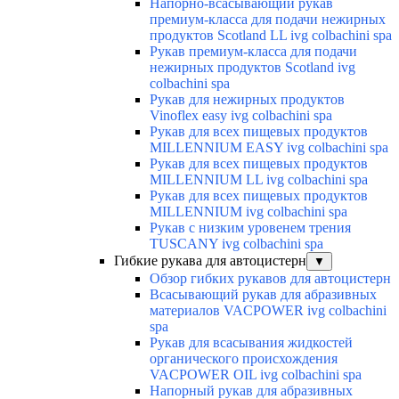
Напорно-всасывающий рукав
премиум-класса для подачи нежирных
продуктов Scotland LL ivg colbachini spa
Рукав премиум-класса для подачи
нежирных продуктов Scotland ivg
colbachini spa
Рукав для нежирных продуктов
Vinoflex easy ivg colbachini spa
Рукав для всех пищевых продуктов
MILLENNIUM EASY ivg colbachini spa
Рукав для всех пищевых продуктов
MILLENNIUM LL ivg colbachini spa
Рукав для всех пищевых продуктов
MILLENNIUM ivg colbachini spa
Рукав с низким уровенем трения
TUSCANY ivg colbachini spa
Гибкие рукава для автоцистерн
▼
Обзор гибких рукавов для автоцистерн
Всасывающий рукав для абразивных
материалов VACPOWER ivg colbachini
spa
Рукав для всасывания жидкостей
органического происхождения
VACPOWER OIL ivg colbachini spa
Напорный рукав для абразивных