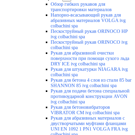
Обзор гибких рукавов для
транспортировки материалов
Напорно-всасывающий рукав для
абразивных материалов VOLGA ivg
colbachini spa
Пескоструйный рукав ORINOCO HP
ivg colbachini spa
Пескоструйный рукав ORINOCO ivg
colbachini spa
Рукав для абразивной очистки
поверхности при помощи сухого льда
DRY ICE ivg colbachini spa
Рукав для штукатурки NIAGARA ivg
colbachini spa
Рукав для бетона 4 слоя из стали 85 bar
SHANNON 85 ivg colbachini spa
Рукав для подачи бетона специальной
противоударной конструкции AVON
ivg colbachini spa
Рукав для бетоновибраторов
VIBRATOR CM ivg colbachini spa
Рукав для абразивных материалов с
двустворчатыми муфтами фланцами
UNI EN 1092 1 PN1 VOLGA FRA ivg
colbachini spa