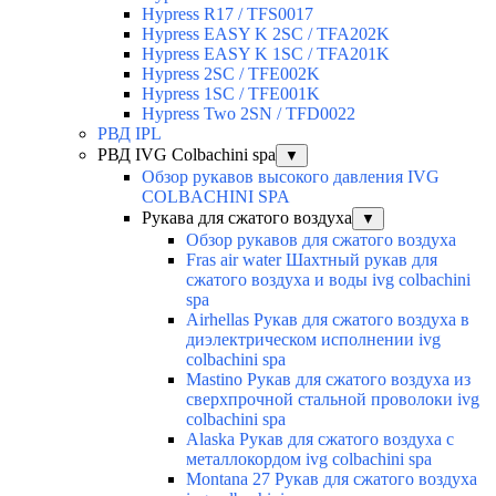
Hypress R17 / TFS0017
Hypress EASY K 2SC / TFA202K
Hypress EASY K 1SC / TFA201K
Hypress 2SC / TFE002K
Hypress 1SC / TFE001K
Hypress Two 2SN / TFD0022
РВД IPL
РВД IVG Colbachini spa
▼
Обзор рукавов высокого давления IVG
COLBACHINI SPA
Рукава для сжатого воздуха
▼
Обзор рукавов для сжатого воздуха
Fras air water Шахтный рукав для
сжатого воздуха и воды ivg colbachini
spa
Airhellas Рукав для сжатого воздуха в
диэлектрическом исполнении ivg
colbachini spa
Mastino Рукав для сжатого воздуха из
сверхпрочной стальной проволоки ivg
colbachini spa
Alaska Рукав для сжатого воздуха с
металлокордом ivg colbachini spa
Montana 27 Рукав для сжатого воздуха