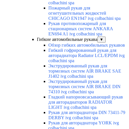
colbachini spa
Пожарный рукав для
огнетушительных жидкостей
CHICAGO EN1947 ivg colbachini spa
Рукав противопожарный для
стационарных систем ANKARA
EN694 A1 ivg colbachini spa
Гибкие автомобильные рукава
▼
Обзор гибких автомобильных рукавов
Гибкий гофрированный рукав для
авторадиатора Radiator LCL/EPDM ivg
colbachini spa
Экструдированный рукав для
тормозных систем AIR BRAKE SAE
J1402 ivg colbachini spa
Экструдированный рукав для
тормозных систем AIR BRAKE DIN
74310 ivg colbachini spa
Гладкий напорновсасывающий рукав
для авторадиаторов RADIATOR
LIGHT ivg colbachini spa
Рукав для авторадиатора DIN 73411-79
DERBY ivg colbachini spa
Рукав для авторадиатора YORK ivg
colbachini spa