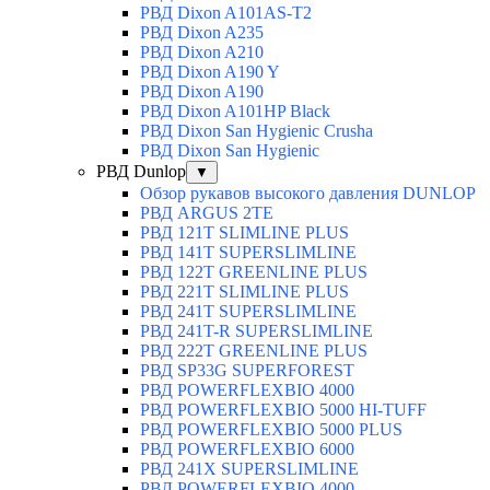
РВД Dixon A101AS-T2
РВД Dixon A235
РВД Dixon A210
РВД Dixon A190 Y
РВД Dixon A190
РВД Dixon A101HP Black
РВД Dixon San Hygienic Crusha
РВД Dixon San Hygienic
РВД Dunlop
▼
Обзор рукавов высокого давления DUNLOP
РВД ARGUS 2TE
РВД 121T SLIMLINE PLUS
РВД 141T SUPERSLIMLINE
РВД 122T GREENLINE PLUS
РВД 221T SLIMLINE PLUS
РВД 241T SUPERSLIMLINE
РВД 241T-R SUPERSLIMLINE
РВД 222T GREENLINE PLUS
РВД SP33G SUPERFOREST
РВД POWERFLEXBIO 4000
РВД POWERFLEXBIO 5000 HI-TUFF
РВД POWERFLEXBIO 5000 PLUS
РВД POWERFLEXBIO 6000
РВД 241X SUPERSLIMLINE
РВД POWERFLEXBIO 4000