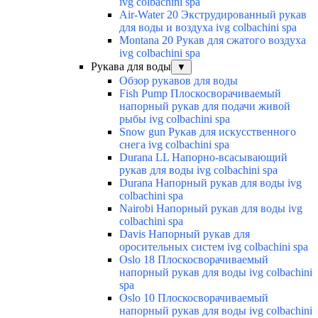
ivg colbachini spa
Air-Water 20 Экструдированный рукав
для воды и воздуха ivg colbachini spa
Montana 20 Рукав для сжатого воздуха
ivg colbachini spa
Рукава для воды
▼
Обзор рукавов для воды
Fish Pump Плоскосворачиваемый
напорный рукав для подачи живой
рыбы ivg colbachini spa
Snow gun Рукав для искусственного
снега ivg colbachini spa
Durana LL Напорно-всасывающий
рукав для воды ivg colbachini spa
Durana Напорный рукав для воды ivg
colbachini spa
Nairobi Напорный рукав для воды ivg
colbachini spa
Davis Напорный рукав для
оросительных систем ivg colbachini spa
Oslo 18 Плоскосворачиваемый
напорный рукав для воды ivg colbachini
spa
Oslo 10 Плоскосворачиваемый
напорный рукав для воды ivg colbachini