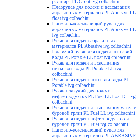
раствора PL Grout ivg colbachini
Плаврукав для подачи и всасывания
абразивных материалов PL Abrasive LL
float ivg colbachini
Напорно-всасывающий рукав для
абразивных материалов PL Abrasive LL
ivg colbachini
Рукав для подачи абразивных
материалов PL Abrasive ivg colbachini
Плавучий рукав для подачи питьевой
воды PL Potable LL float ivg colbachini
Рукав для подачи и всасывания
питьевой воды PL Potable LL ivg
colbachini
Рукав для подачи питьевой воды PL
Potable ivg colbachini
Рукав плавучий для подачи
нефтепродуктов PL Fuel LL float D1 ivg
colbachini
Рукав для подачи и всасывания масел и
буровой грязи PL Fuel LL ivg colbachini
Рукав для подачи нефтепродуктов и
буровой грязи PL Fuel ivg colbachini
Напорно-всасывающий рукав для
абразивных матераилов PL ABRASIVE