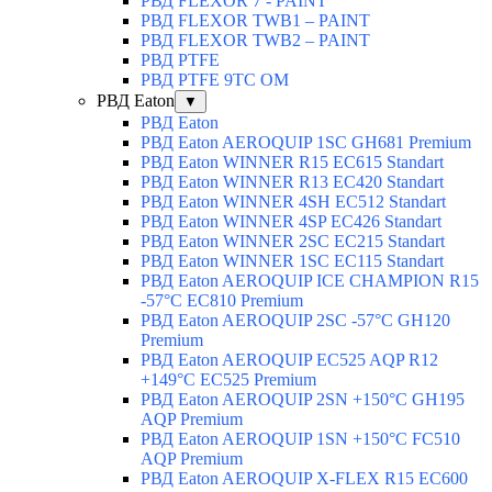
РВД FLEXOR 7 - PAINT
РВД FLEXOR TWB1 – PAINT
РВД FLEXOR TWB2 – PAINT
РВД PTFE
РВД PTFE 9TC OM
РВД Eaton
▼
РВД Eaton
РВД Eaton AEROQUIP 1SC GH681 Premium
РВД Eaton WINNER R15 EC615 Standart
РВД Eaton WINNER R13 EC420 Standart
РВД Eaton WINNER 4SH EC512 Standart
РВД Eaton WINNER 4SP EC426 Standart
РВД Eaton WINNER 2SC EC215 Standart
РВД Eaton WINNER 1SC EC115 Standart
РВД Eaton AEROQUIP ICE CHAMPION R15
-57°C EC810 Premium
РВД Eaton AEROQUIP 2SC -57°C GH120
Premium
РВД Eaton AEROQUIP EC525 AQP R12
+149°C EC525 Premium
РВД Eaton AEROQUIP 2SN +150°C GH195
AQP Premium
РВД Eaton AEROQUIP 1SN +150°C FC510
AQP Premium
РВД Eaton AEROQUIP X-FLEX R15 EC600