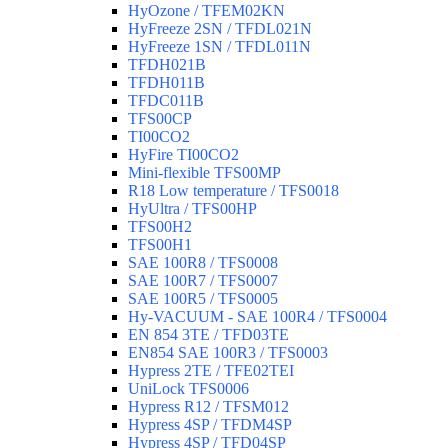
HyOzone / TFEM02KN
HyFreeze 2SN / TFDL021N
HyFreeze 1SN / TFDL011N
TFDH021B
TFDH011B
TFDC011B
TFS00CP
TI00CO2
HyFire TI00CO2
Mini-flexible TFS00MP
R18 Low temperature / TFS0018
HyUltra / TFS00HP
TFS00H2
TFS00H1
SAE 100R8 / TFS0008
SAE 100R7 / TFS0007
SAE 100R5 / TFS0005
Hy-VACUUM - SAE 100R4 / TFS0004
EN 854 3TE / TFD03TE
EN854 SAE 100R3 / TFS0003
Hypress 2TE / TFE02TEI
UniLock TFS0006
Hypress R12 / TFSM012
Hypress 4SP / TFDM4SP
Hypress 4SP / TFD04SP