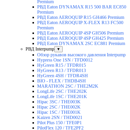
Premium
РВД Eaton DYNAMAX R15 500 BAR EC850
Premium
РВД Eaton AEROQUIP R15 GH466 Premium
РВД Eaton AEROQUIP X-FLEX R13 FC500
Premium
РВД Eaton AEROQUIP 4SP GH506 Premium
РВД Eaton AEROQUIP 4SP GH425 Premium
РВД Eaton DYNAMAX 2SC EC881 Premium
РВД Interpump
▼
Обзор рукавов высокого давления Interpump
Hypress One 1SN / TFD0012
HyGreen R15 / TFDR015
HyGreen R13 / TFDR013
HyGreen 4SH / TFDR4SH
BIO - FLEX / THDB4SH
MARATHON 2SC / THE2M2K
LongLife 2SC / THE202K
LongLife 1SC / THE201K
Hipac 3SC / THE003K
Hipac 2SC / THE002K
Hipac 1SC / THE001K
Kaizen 2SN / THD0021
Pilot Plus 150 / TFE0P1
PilotFlex 120 / TFE2PF2