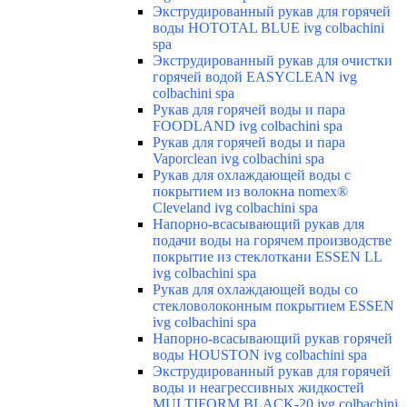
Экструдированный рукав для горячей
воды HOTOTAL BLUE ivg colbachini
spa
Экструдированный рукав для очистки
горячей водой EASYCLEAN ivg
colbachini spa
Рукав для горячей воды и пара
FOODLAND ivg colbachini spa
Рукав для горячей воды и пара
Vaporclean ivg colbachini spa
Рукав для охлаждающей воды с
покрытием из волокна nomex®
Cleveland ivg colbachini spa
Напорно-всасывающий рукав для
подачи воды на горячем производстве
покрытие из стеклоткани ESSEN LL
ivg colbachini spa
Рукав для охлаждающей воды со
стекловолоконным покрытием ESSEN
ivg colbachini spa
Напорно-всасывающий рукав горячей
воды HOUSTON ivg colbachini spa
Экструдированный рукав для горячей
воды и неагрессивных жидкостей
MULTIFORM BLACK-20 ivg colbachini