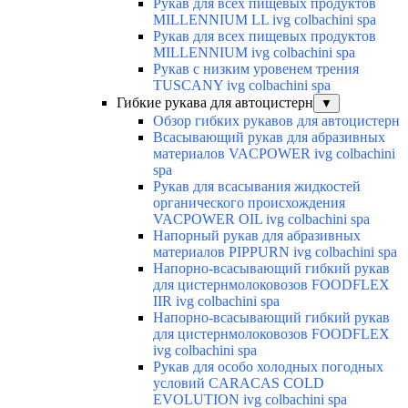
Рукав для всех пищевых продуктов
MILLENNIUM LL ivg colbachini spa
Рукав для всех пищевых продуктов
MILLENNIUM ivg colbachini spa
Рукав с низким уровенем трения
TUSCANY ivg colbachini spa
Гибкие рукава для автоцистерн
▼
Обзор гибких рукавов для автоцистерн
Всасывающий рукав для абразивных
материалов VACPOWER ivg colbachini
spa
Рукав для всасывания жидкостей
органического происхождения
VACPOWER OIL ivg colbachini spa
Напорный рукав для абразивных
материалов PIPPURN ivg colbachini spa
Напорно-всасывающий гибкий рукав
для цистернмолоковозов FOODFLEX
IIR ivg colbachini spa
Напорно-всасывающий гибкий рукав
для цистернмолоковозов FOODFLEX
ivg colbachini spa
Рукав для особо холодных погодных
условий CARACAS COLD
EVOLUTION ivg colbachini spa