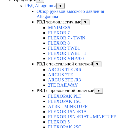
РВД Alfagomma
▼
Обзор рукавов высокого давления
Alfagomma
РВД термопластичные
▼
MINIMESS
FLEXOR 7
FLEXOR 7 - TWIN
FLEXOR 8
FLEXOR TWB1
FLEXOR TWB1 - T
FLEXOR VHP700
РВД с текстильной оплеткой
▼
ARGUS 1TE /R6
ARGUS 2TЕ
ARGUS 3TE /R3
2TE RAILWAY
РВД с проволочной оплеткой
▼
FLEXOPAK PLT
FLEXOPAK 1SС
AT 3K - MINETUFF
FLEXOR 1SN /R1A
FLEXOR 1SN /R1AT - MINETUFF
FLEXOR 5
FLEXOPAK 2SС