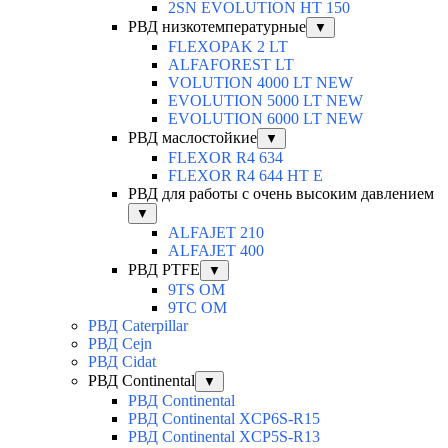
2SN EVOLUTION HT 150
РВД низкотемпературные
▼
FLEXOPAK 2 LT
ALFAFOREST LT
VOLUTION 4000 LT NEW
EVOLUTION 5000 LT NEW
EVOLUTION 6000 LT NEW
РВД маслостойкие
▼
FLEXOR R4 634
FLEXOR R4 644 HT E
РВД для работы с очень высоким давлением
▼
ALFAJET 210
ALFAJET 400
РВД PTFE
▼
9TS OM
9TC OM
РВД Caterpillar
РВД Cejn
РВД Cidat
РВД Continental
▼
РВД Continental
РВД Continental XCP6S-R15
РВД Continental XCP5S-R13