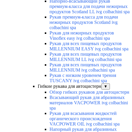
Напорно-всасывающий рукав
премиум-класса для подачи нежирных
продуктов Scotland LL ivg colbachini spa
Рукав премиум-класса для подачи
нежирных продуктов Scotland ivg
colbachini spa
Рукав для нежирных продуктов
Vinoflex easy ivg colbachini spa
Рукав для всех пищевых продуктов
MILLENNIUM EASY ivg colbachini spa
Рукав для всех пищевых продуктов
MILLENNIUM LL ivg colbachini spa
Рукав для всех пищевых продуктов
MILLENNIUM ivg colbachini spa
Рукав с низким уровенем трения
TUSCANY ivg colbachini spa
Гибкие рукава для автоцистерн
▼
Обзор гибких рукавов для автоцистерн
Всасывающий рукав для абразивных
материалов VACPOWER ivg colbachini
spa
Рукав для всасывания жидкостей
органического происхождения
VACPOWER OIL ivg colbachini spa
Напорный рукав для абразивных