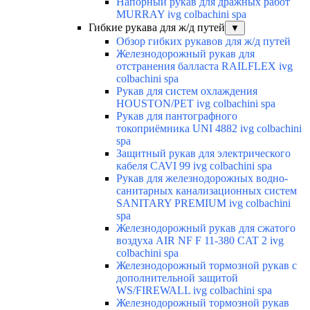
Напорный рукав для дражных работ
MURRAY ivg colbachini spa
Гибкие рукава для ж/д путей
▼
Обзор гибких рукавов для ж/д путей
Железнодорожный рукав для
отстранения балласта RAILFLEX ivg
colbachini spa
Рукав для систем охлаждения
HOUSTON/PET ivg colbachini spa
Рукав для пантографного
токоприёмника UNI 4882 ivg colbachini
spa
Защитный рукав для электрического
кабеля CAVI 99 ivg colbachini spa
Рукав для железнодорожных водно-
санитарных канализационных систем
SANITARY PREMIUM ivg colbachini
spa
Железнодорожный рукав для сжатого
воздуха AIR NF F 11-380 CAT 2 ivg
colbachini spa
Железнодорожный тормозной рукав с
дополнительной защитой
WS/FIREWALL ivg colbachini spa
Железнодорожный тормозной рукав