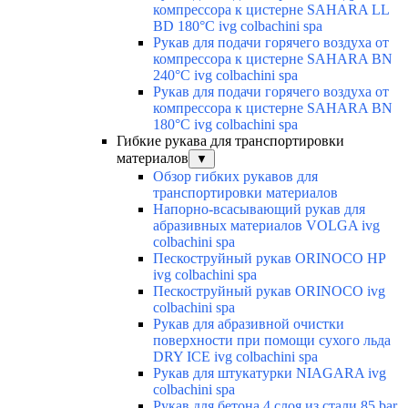
компрессора к цистерне SAHARA LL
BD 180°C ivg colbachini spa
Рукав для подачи горячего воздуха от
компрессора к цистерне SAHARA BN
240°C ivg colbachini spa
Рукав для подачи горячего воздуха от
компрессора к цистерне SAHARA BN
180°C ivg colbachini spa
Гибкие рукава для транспортировки
материалов
▼
Обзор гибких рукавов для
транспортировки материалов
Напорно-всасывающий рукав для
абразивных материалов VOLGA ivg
colbachini spa
Пескоструйный рукав ORINOCO HP
ivg colbachini spa
Пескоструйный рукав ORINOCO ivg
colbachini spa
Рукав для абразивной очистки
поверхности при помощи сухого льда
DRY ICE ivg colbachini spa
Рукав для штукатурки NIAGARA ivg
colbachini spa
Рукав для бетона 4 слоя из стали 85 bar