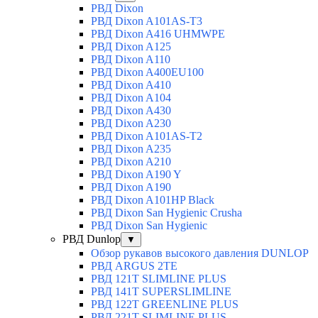
РВД Dixon
РВД Dixon A101AS-T3
РВД Dixon A416 UHMWPE
РВД Dixon A125
РВД Dixon A110
РВД Dixon A400EU100
РВД Dixon A410
РВД Dixon A104
РВД Dixon A430
РВД Dixon A230
РВД Dixon A101AS-T2
РВД Dixon A235
РВД Dixon A210
РВД Dixon A190 Y
РВД Dixon A190
РВД Dixon A101HP Black
РВД Dixon San Hygienic Crusha
РВД Dixon San Hygienic
РВД Dunlop
▼
Обзор рукавов высокого давления DUNLOP
РВД ARGUS 2TE
РВД 121T SLIMLINE PLUS
РВД 141T SUPERSLIMLINE
РВД 122T GREENLINE PLUS
РВД 221T SLIMLINE PLUS