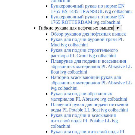
colbachini
Бункеровочный рукав по норме EN
1765 BS 1435 TRANSOIL ivg colbachini
Бункеровочный рукав по норме EN
1765 ROTTERDAM ivg colbachini
Гибкие рукава для нефтяных вышек
▼
Обзор рукавов для нефтяных вышек
Рукав для подачи буровой грязи PL
Mud ivg colbachini
Рукав для подачи строительного
раствора PL Grout ivg colbachini
Плаврукав для подачи и всасывания
абразивных материалов PL Abrasive LL
float ivg colbachini
Напорно-всасывающий рукав для
абразивных материалов PL Abrasive LL
ivg colbachini
Рукав для подачи абразивных
материалов PL Abrasive ivg colbachini
Плавучий рукав для подачи питьевой
воды PL Potable LL float ivg colbachini
Рукав для подачи и всасывания
питьевой воды PL Potable LL ivg
colbachini
Рукав для подачи питьевой воды PL