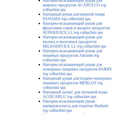
Напорно-всасывающий рукав для
жирных продуктов ACAPULCO ivg
colbachini spa
Напорный рукав для жирной пищи
PANAMA ivg colbachini spa
Напорно-всасывающий рукав для
фруктовых соков и жидких продуктов
SUPERJUICE LL ivg colbachini spa
Напорно-всасывающий рукав для
молока и молочных продуктов
MILKSERVICE LL ivg colbachini spa
Напорно-всасывающий рукав для
пищевых продуктов Alicante ivg
colbachini spa
Напорно-всасывающий рукав для
нежирных пищевых продуктов PARRY
ivg colbachini spa
Напорный рукав для подачи нежирных
пищевых продуктов MERLOT ivg
colbachini spa
Напорный шланг для питьевой воды
ACQUABLU ivg colbachini spa
Напорно-всасывающий рукав
премиум-класса для спиртов Shetland
ivg colbachini spa