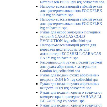
материалов PIPPURN ivg colbachini spa
Напорно-всасывающий гибкий рукав
для цистернмолоковозов FOODFLEX
IIR ivg colbachini spa
Напорно-всасывающий гибкий рукав
для цистернмолоковозов FOODFLEX
ivg colbachini spa
Рукав для особо холодных погодных
условий CARACAS COLD
EVOLUTION ivg colbachini spa
Напорно-всасывающий рукав для
передачи нефтепродуктов для
автоцистерн ECOSHELL CARACAS
EASY ivg colbachini spa
Рассеивающий рукав с белой трубкой
для сухих абразивных материалов
Gordon ivg colbachini spa
Рукав для подачи сухих абразивных
веществ DON BN ivg colbachini spa
Рукав для подачи сухих абразивных
веществ DON ivg colbachini spa
Рукав для подачи горячего воздуха от
компрессора к цистерне SAHARA LL
BD 240°C ivg colbachini spa
Рукав для подачи горячего воздуха от