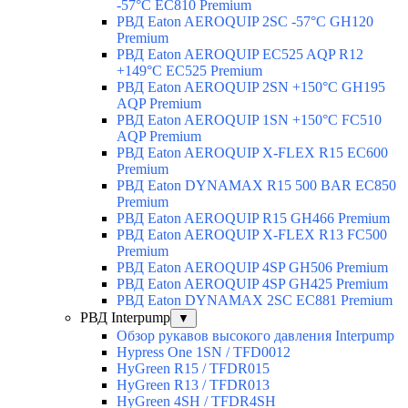
-57°C EC810 Premium
РВД Eaton AEROQUIP 2SC -57°C GH120
Premium
РВД Eaton AEROQUIP EC525 AQP R12
+149°C EC525 Premium
РВД Eaton AEROQUIP 2SN +150°C GH195
AQP Premium
РВД Eaton AEROQUIP 1SN +150°C FC510
AQP Premium
РВД Eaton AEROQUIP X-FLEX R15 EC600
Premium
РВД Eaton DYNAMAX R15 500 BAR EC850
Premium
РВД Eaton AEROQUIP R15 GH466 Premium
РВД Eaton AEROQUIP X-FLEX R13 FC500
Premium
РВД Eaton AEROQUIP 4SP GH506 Premium
РВД Eaton AEROQUIP 4SP GH425 Premium
РВД Eaton DYNAMAX 2SC EC881 Premium
РВД Interpump
▼
Обзор рукавов высокого давления Interpump
Hypress One 1SN / TFD0012
HyGreen R15 / TFDR015
HyGreen R13 / TFDR013
HyGreen 4SH / TFDR4SH