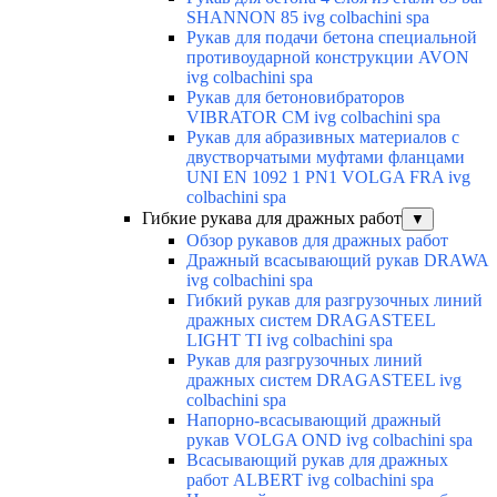
SHANNON 85 ivg colbachini spa
Рукав для подачи бетона специальной
противоударной конструкции AVON
ivg colbachini spa
Рукав для бетоновибраторов
VIBRATOR CM ivg colbachini spa
Рукав для абразивных материалов с
двустворчатыми муфтами фланцами
UNI EN 1092 1 PN1 VOLGA FRA ivg
colbachini spa
Гибкие рукава для дражных работ
▼
Обзор рукавов для дражных работ
Дражный всасывающий рукав DRAWA
ivg colbachini spa
Гибкий рукав для разгрузочных линий
дражных систем DRAGASTEEL
LIGHT TI ivg colbachini spa
Рукав для разгрузочных линий
дражных систем DRAGASTEEL ivg
colbachini spa
Напорно-всасывающий дражный
рукав VOLGA OND ivg colbachini spa
Всасывающий рукав для дражных
работ ALBERT ivg colbachini spa