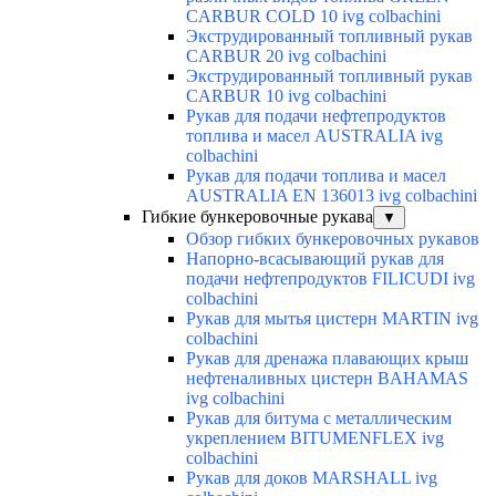
CARBUR COLD 10 ivg colbachini
Экструдированный топливный рукав
CARBUR 20 ivg colbachini
Экструдированный топливный рукав
CARBUR 10 ivg colbachini
Рукав для подачи нефтепродуктов
топлива и масел AUSTRALIA ivg
colbachini
Рукав для подачи топлива и масел
AUSTRALIA EN 136013 ivg colbachini
Гибкие бункеровочные рукава
▼
Обзор гибких бункеровочных рукавов
Напорно-всасывающий рукав для
подачи нефтепродуктов FILICUDI ivg
colbachini
Рукав для мытья цистерн MARTIN ivg
colbachini
Рукав для дренажа плавающих крыш
нефтеналивных цистерн BAHAMAS
ivg colbachini
Рукав для битума с металлическим
укреплением BITUMENFLEX ivg
colbachini
Рукав для доков MARSHALL ivg