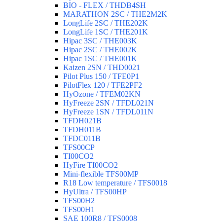
BIO - FLEX / THDB4SH
MARATHON 2SC / THE2M2K
LongLife 2SC / THE202K
LongLife 1SC / THE201K
Hipac 3SC / THE003K
Hipac 2SC / THE002K
Hipac 1SC / THE001K
Kaizen 2SN / THD0021
Pilot Plus 150 / TFE0P1
PilotFlex 120 / TFE2PF2
HyOzone / TFEM02KN
HyFreeze 2SN / TFDL021N
HyFreeze 1SN / TFDL011N
TFDH021B
TFDH011B
TFDC011B
TFS00CP
TI00CO2
HyFire TI00CO2
Mini-flexible TFS00MP
R18 Low temperature / TFS0018
HyUltra / TFS00HP
TFS00H2
TFS00H1
SAE 100R8 / TFS0008