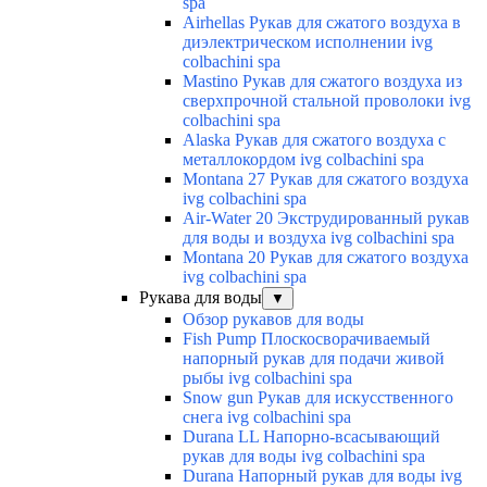
spa
Airhellas Рукав для сжатого воздуха в
диэлектрическом исполнении ivg
colbachini spa
Mastino Рукав для сжатого воздуха из
сверхпрочной стальной проволоки ivg
colbachini spa
Alaska Рукав для сжатого воздуха с
металлокордом ivg colbachini spa
Montana 27 Рукав для сжатого воздуха
ivg colbachini spa
Air-Water 20 Экструдированный рукав
для воды и воздуха ivg colbachini spa
Montana 20 Рукав для сжатого воздуха
ivg colbachini spa
Рукава для воды
▼
Обзор рукавов для воды
Fish Pump Плоскосворачиваемый
напорный рукав для подачи живой
рыбы ivg colbachini spa
Snow gun Рукав для искусственного
снега ivg colbachini spa
Durana LL Напорно-всасывающий
рукав для воды ivg colbachini spa
Durana Напорный рукав для воды ivg