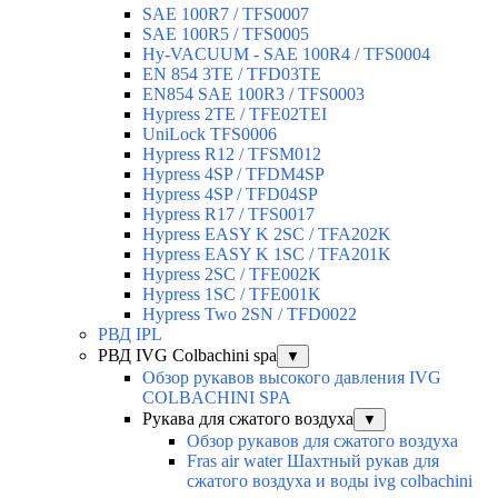
SAE 100R7 / TFS0007
SAE 100R5 / TFS0005
Hy-VACUUM - SAE 100R4 / TFS0004
EN 854 3TE / TFD03TE
EN854 SAE 100R3 / TFS0003
Hypress 2TE / TFE02TEI
UniLock TFS0006
Hypress R12 / TFSM012
Hypress 4SP / TFDM4SP
Hypress 4SP / TFD04SP
Hypress R17 / TFS0017
Hypress EASY K 2SC / TFA202K
Hypress EASY K 1SC / TFA201K
Hypress 2SC / TFE002K
Hypress 1SC / TFE001K
Hypress Two 2SN / TFD0022
РВД IPL
РВД IVG Colbachini spa
▼
Обзор рукавов высокого давления IVG
COLBACHINI SPA
Рукава для сжатого воздуха
▼
Обзор рукавов для сжатого воздуха
Fras air water Шахтный рукав для
сжатого воздуха и воды ivg colbachini