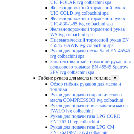
UIC POLAR ivg colbachini spa
Железнодорожный тормозной рукав
UIC COLD ivg colbachini spa
Железнодорожный тормозной рукав
UIC-830-1-85 ivg colbachini spa
Железнодорожный тормозной рукав
WS ivg colbachini spa
Пневматический тормозной рукав EN
45545 HAWK ivg colbachini spa
Рукав для подачи песка Sand EN 45545
ivg colbachini spa
Запатентованный тормозной рукав для
рельсового тормоза EN 45545 Sparrow
2FV ivg colbachini spa
Гибкие рукава для масла и топлива
▼
Обзор гибких рукавов для масла и
топлива
Рукав для подачи гидравлического
масла COMPRESSOR ivg colbachini
Рукав для подачи и всасывания масел
IVALO ivg colbachini
Рукав для подачи газа LPG CORD
EN1762 D ivg colbachini
Рукав для подачи газа LPG CM
EN17621997 D ivg colbachini